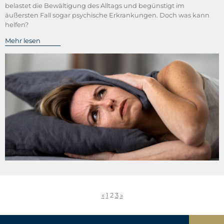
belastet die Bewältigung des Alltags und begünstigt im
äußersten Fall sogar psychische Erkrankungen. Doch was kann
helfen?
Mehr lesen
«
1
2
3
»