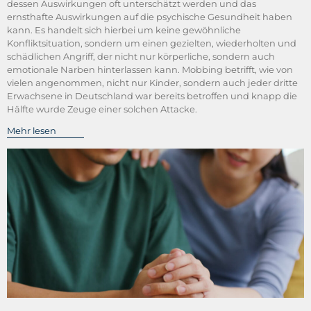
dessen Auswirkungen oft unterschätzt werden und das
ernsthafte Auswirkungen auf die psychische Gesundheit haben
kann. Es handelt sich hierbei um keine gewöhnliche
Konfliktsituation, sondern um einen gezielten, wiederholten und
schädlichen Angriff, der nicht nur körperliche, sondern auch
emotionale Narben hinterlassen kann. Mobbing betrifft, wie von
vielen angenommen, nicht nur Kinder, sondern auch jeder dritte
Erwachsene in Deutschland war bereits betroffen und knapp die
Hälfte wurde Zeuge einer solchen Attacke.
Mehr lesen