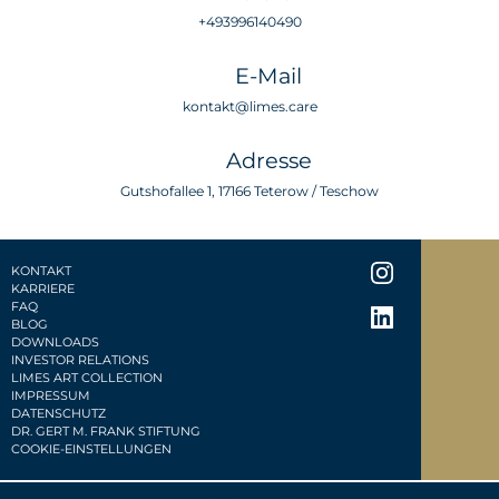
+493996140490
E-Mail
kontakt@limes.care
Adresse
Gutshofallee 1, 17166 Teterow / Teschow
KONTAKT
KARRIERE
FAQ
BLOG
DOWNLOADS
INVESTOR RELATIONS
LIMES ART COLLECTION
IMPRESSUM
DATENSCHUTZ
DR. GERT M. FRANK STIFTUNG
COOKIE-EINSTELLUNGEN