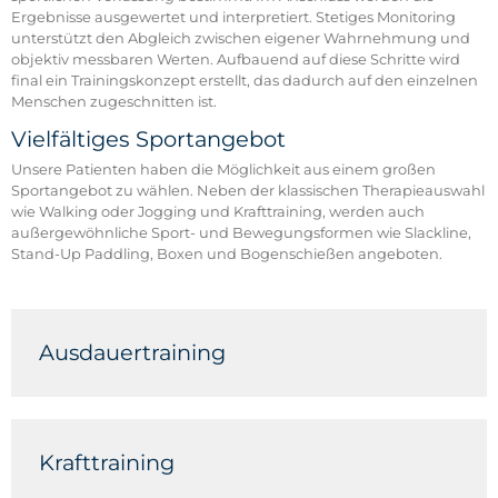
Ergebnisse ausgewertet und interpretiert. Stetiges Monitoring
unterstützt den Abgleich zwischen eigener Wahrnehmung und
objektiv messbaren Werten. Aufbauend auf diese Schritte wird
final ein Trainingskonzept erstellt, das dadurch auf den einzelnen
Menschen zugeschnitten ist.
Vielfältiges Sportangebot
Unsere Patienten haben die Möglichkeit aus einem großen
Sportangebot zu wählen. Neben der klassischen Therapieauswahl
wie Walking oder Jogging und Krafttraining, werden auch
außergewöhnliche Sport- und Bewegungsformen wie Slackline,
Stand-Up Paddling, Boxen und Bogenschießen angeboten.
Ausdauertraining
Beim Walking, Jogging oder High Intensity Training
trainieren Sie insbesondere Ihre Ausdauer. Durch unsere
kompetenten Sportwissenschaftler lernen Sie, wie das
Krafttraining
Training nicht nur Ihre Fitness, sondern auch Ihren Geist
bereichert.