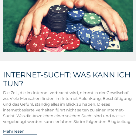
INTERNET-SUCHT: WAS KANN ICH
TUN?
Die Zeit, die im Internet verbracht wird, nimmt in der Gesellschaft
zu. Viele Menschen finden im Internet Ablenkung, Beschäftigung
und das Gefühl, ständig alles im Blick zu haben. Dieses
internetbasierte Verhalten führt nicht selten zu einer Internet-
Sucht. Was die Anzeichen einer solchen Sucht sind und wie sie
vorgebeugt werden kann, erfahren Sie im folgenden Blogbeitrag.
Mehr lesen