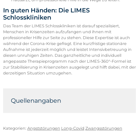
In guten Händen: Die LIMES
Schlosskliniken
Das Team der LIMES Schlosskliniken ist darauf spezialisiert,
Menschen in Krisenzeiten aufzufangen und ihnen mit
professioneller Hilfe zur Seite zu stehen. Diese Expertise ist auch
während der Corona-Krise gefragt. Eine kurzfristige stationäre
Aufnahme ist jederzeit möglich und leistet Intensivbetreuung in
diesen unruhigen Zeiten. Das ganzheitliche und individuell
angepasste Therapieprogramm nach der LIMES-360°-Formel ist
zur Stabilisierung in Krisenzeiten ausgelegt und hilft dabei, mit der
derzeitigen Situation umzugehen.
Quellenangaben
(1) Bundesministerium für Bildung und Forschung. Zugriff
am 08.04.2020. Verfügbar unter:
https://www.bmbf.de/de/corona-quarantaene-kann-
Kategorien:
Angststörungen
Long-Covid
Zwangsstörungen
angstzustaende-ausloesen-11142.html