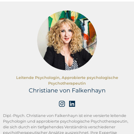
(2) Bund deutscher Psychologen. Zugriff am 08.04.2020.
Verfügbar unter: https://www.bdp-
verband.de/aktuelles/2020/corona/aktuelle-informationen-
zum-coronavirus-sars-cov-2.html
(3) Deutsche Gesellschaft für Zwangserkrankungen e. V.
Zugriff am 08.04.2020. Verfügbar unter:
https://www.bmbf.de/de/corona-quarantaene-kann-
angstzustaende-ausloesen-11142.html
Leitende Psychologin, Approbierte psychologische
Psychotherapeutin
Christiane von Falkenhayn
Dipl.-Psych. Christiane von Falkenhayn ist eine versierte leitende
Psychologin und approbierte psychologische Psychotherapeutin,
die sich durch ein tiefgehendes Verständnis verschiedener
psychotherapeutischer Ansätze auszeichnet. Ihre Expertise