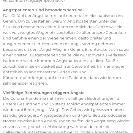
verstärkten Angstsymptomatik?
Angstpatienten sind besonders sensibel
Das Gefühl der Angst beruht auf neuronalen Mechanismen im
Gehirn. Um zu verstehen, warum Angstpatienten unter der
Situation besonderes leiden, kann man sich das Gehirn wie ein
weit verzweigtes Wegenetz vorstellen. Je öfter unsere Gedanken
und Gefühle einen der Wege nehmen, desto breiter und
ausgetretener ist er. Menschen mit Angststörung nehmen
besonders oft den „Angst-Weg“ im Gehirn. Er entwickelt sich so zu
einer breiten, ausgetretenen Straße, die nur schwer zu verlassen
ist. Immer wieder kommen Angstpatienten auf diese Straße
zurück, denn sie entwickelt sich zur Gewohnheit. Immer wieder
entstehen so angstbesetzte Gedanken und
Körperempfindungen, auf die die Patienten dann wiederrum
sehr sensibel reagieren.
Vielfältige Bedrohungen triggern Ängste
Die Corona-Pandemie mit ihren vielfältigen Bedrohungen für
unsere Gesundheit und Existenz schickt Angstpatienten immer
wieder auf ihren „Angst-Weg“. Das Gehirn wird gewissermaßen
ständig getriggert, Angstgedanken und -gefühle zu produzieren.
Normalerweise kann Ablenkungen helfen, den Angst-Weg wieder
zu verlassen, jedoch ist Ablenkung während der derzeit
geltenden Kontaktsperre nur schwer zu finden. Private Kontakte,