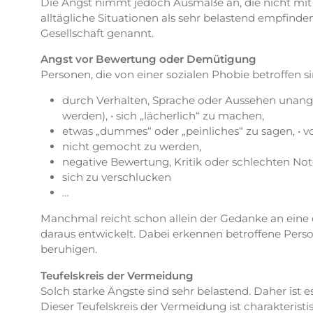
Die Angst nimmt jedoch Ausmaße an, die nicht mit 
alltägliche Situationen als sehr belastend empfinde
Gesellschaft genannt.
Angst vor Bewertung oder Demütigung
Personen, die von einer sozialen Phobie betroffen 
durch Verhalten, Sprache oder Aussehen unangen
werden), • sich „lächerlich“ zu machen,
etwas „dummes“ oder „peinliches“ zu sagen, • 
nicht gemocht zu werden,
negative Bewertung, Kritik oder schlechten Not
sich zu verschlucken
…
Manchmal reicht schon allein der Gedanke an eine d
daraus entwickelt. Dabei erkennen betroffene Person
beruhigen.
Teufelskreis der Vermeidung
Solch starke Ängste sind sehr belastend. Daher ist 
Dieser Teufelskreis der Vermeidung ist charakteris