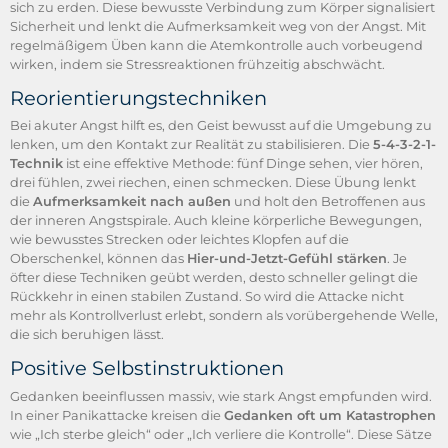
sich zu erden. Diese bewusste Verbindung zum Körper signalisiert
Sicherheit und lenkt die Aufmerksamkeit weg von der Angst. Mit
regelmäßigem Üben kann die Atemkontrolle auch vorbeugend
wirken, indem sie Stressreaktionen frühzeitig abschwächt.
Reorientierungstechniken
Bei akuter Angst hilft es, den Geist bewusst auf die Umgebung zu
lenken, um den Kontakt zur Realität zu stabilisieren. Die
5-4-3-2-1-
Technik
ist eine effektive Methode: fünf Dinge sehen, vier hören,
drei fühlen, zwei riechen, einen schmecken. Diese Übung lenkt
die
Aufmerksamkeit nach außen
und holt den Betroffenen aus
der inneren Angstspirale. Auch kleine körperliche Bewegungen,
wie bewusstes Strecken oder leichtes Klopfen auf die
Oberschenkel, können das
Hier-und-Jetzt-Gefühl stärken
. Je
öfter diese Techniken geübt werden, desto schneller gelingt die
Rückkehr in einen stabilen Zustand. So wird die Attacke nicht
mehr als Kontrollverlust erlebt, sondern als vorübergehende Welle,
die sich beruhigen lässt.
Positive Selbstinstruktionen
Gedanken beeinflussen massiv, wie stark Angst empfunden wird.
In einer Panikattacke kreisen die
Gedanken oft um Katastrophen
wie „Ich sterbe gleich“ oder „Ich verliere die Kontrolle“. Diese Sätze