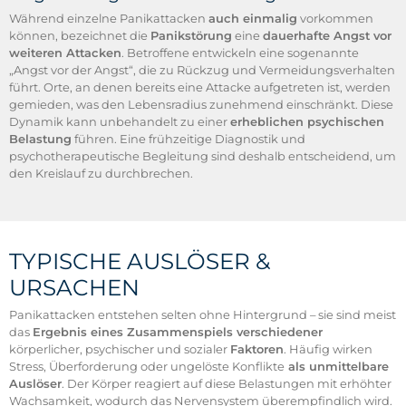
Während einzelne Panikattacken
auch einmalig
vorkommen
können, bezeichnet die
Panikstörung
eine
dauerhafte Angst vor
weiteren Attacken
. Betroffene entwickeln eine sogenannte
„Angst vor der Angst“, die zu Rückzug und Vermeidungsverhalten
führt. Orte, an denen bereits eine Attacke aufgetreten ist, werden
gemieden, was den Lebensradius zunehmend einschränkt. Diese
Dynamik kann unbehandelt zu einer
erheblichen psychischen
Belastung
führen. Eine frühzeitige Diagnostik und
psychotherapeutische Begleitung sind deshalb entscheidend, um
den Kreislauf zu durchbrechen.
TYPISCHE AUSLÖSER &
URSACHEN
Panikattacken entstehen selten ohne Hintergrund – sie sind meist
das
Ergebnis eines Zusammenspiels verschiedener
körperlicher, psychischer und sozialer
Faktoren
. Häufig wirken
Stress, Überforderung oder ungelöste Konflikte
als unmittelbare
Auslöser
. Der Körper reagiert auf diese Belastungen mit erhöhter
Wachsamkeit, wodurch das Nervensystem überempfindlich wird.