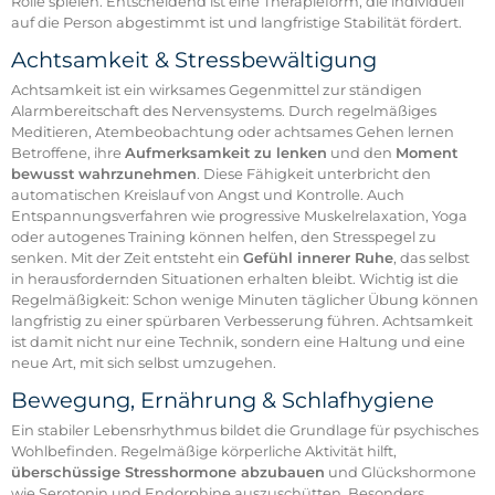
Rolle spielen. Entscheidend ist eine Therapieform, die individuell
auf die Person abgestimmt ist und langfristige Stabilität fördert.
Achtsamkeit & Stressbewältigung
Achtsamkeit ist ein wirksames Gegenmittel zur ständigen
Alarmbereitschaft des Nervensystems. Durch regelmäßiges
Meditieren, Atembeobachtung oder achtsames Gehen lernen
Betroffene, ihre
Aufmerksamkeit zu lenken
und den
Moment
bewusst wahrzunehmen
. Diese Fähigkeit unterbricht den
automatischen Kreislauf von Angst und Kontrolle. Auch
Entspannungsverfahren wie progressive Muskelrelaxation, Yoga
oder autogenes Training können helfen, den Stresspegel zu
senken. Mit der Zeit entsteht ein
Gefühl innerer Ruhe
, das selbst
in herausfordernden Situationen erhalten bleibt. Wichtig ist die
Regelmäßigkeit: Schon wenige Minuten täglicher Übung können
langfristig zu einer spürbaren Verbesserung führen. Achtsamkeit
ist damit nicht nur eine Technik, sondern eine Haltung und eine
neue Art, mit sich selbst umzugehen.
Bewegung, Ernährung & Schlafhygiene
Ein stabiler Lebensrhythmus bildet die Grundlage für psychisches
Wohlbefinden. Regelmäßige körperliche Aktivität hilft,
überschüssige Stresshormone abzubauen
und Glückshormone
wie Serotonin und Endorphine auszuschütten. Besonders