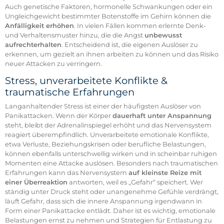
Auch genetische Faktoren, hormonelle Schwankungen oder ein
Ungleichgewicht bestimmter Botenstoffe im Gehirn können die
Anfälligkeit erhöhen
. In vielen Fällen kommen erlernte Denk-
und Verhaltensmuster hinzu, die die Angst
unbewusst
aufrechterhalten
. Entscheidend ist, die eigenen Auslöser zu
erkennen, um gezielt an ihnen arbeiten zu können und das Risiko
neuer Attacken zu verringern.
Stress, unverarbeitete Konflikte &
traumatische Erfahrungen
Langanhaltender Stress ist einer der häufigsten Auslöser von
Panikattacken. Wenn der Körper
dauerhaft unter Anspannung
steht, bleibt der Adrenalinspiegel erhöht und das Nervensystem
reagiert überempfindlich. Unverarbeitete emotionale Konflikte,
etwa Verluste, Beziehungskrisen oder berufliche Belastungen,
können ebenfalls unterschwellig wirken und in scheinbar ruhigen
Momenten eine Attacke auslösen. Besonders nach traumatischen
Erfahrungen kann das Nervensystem
auf kleinste Reize mit
einer Überreaktion
antworten, weil es „Gefahr“ speichert. Wer
ständig unter Druck steht oder unangenehme Gefühle verdrängt,
läuft Gefahr, dass sich die innere Anspannung irgendwann in
Form einer Panikattacke entlädt. Daher ist es wichtig, emotionale
Belastungen ernst zu nehmen und Strategien für Entlastung zu