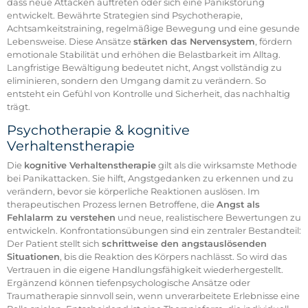
dass neue Attacken auftreten oder sich eine Panikstörung
entwickelt. Bewährte Strategien sind Psychotherapie,
Achtsamkeitstraining, regelmäßige Bewegung und eine gesunde
Lebensweise. Diese Ansätze
stärken das Nervensystem
, fördern
emotionale Stabilität und erhöhen die Belastbarkeit im Alltag.
Langfristige Bewältigung bedeutet nicht, Angst vollständig zu
eliminieren, sondern den Umgang damit zu verändern. So
entsteht ein Gefühl von Kontrolle und Sicherheit, das nachhaltig
trägt.
Psychotherapie & kognitive
Verhaltenstherapie
Die
kognitive Verhaltenstherapie
gilt als die wirksamste Methode
bei Panikattacken. Sie hilft, Angstgedanken zu erkennen und zu
verändern, bevor sie körperliche Reaktionen auslösen. Im
therapeutischen Prozess lernen Betroffene, die
Angst als
Fehlalarm zu verstehen
und neue, realistischere Bewertungen zu
entwickeln. Konfrontationsübungen sind ein zentraler Bestandteil:
Der Patient stellt sich
schrittweise den angstauslösenden
Situationen
, bis die Reaktion des Körpers nachlässt. So wird das
Vertrauen in die eigene Handlungsfähigkeit wiederhergestellt.
Ergänzend können tiefenpsychologische Ansätze oder
Traumatherapie sinnvoll sein, wenn unverarbeitete Erlebnisse eine