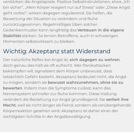
verstärken die Angstspirale. Positive Selbstinstruktionen, etwa „Ich
bin sicher“, „Mein Körper reagiert nur auf Stress“ oder „Diese Angst
geht vorbei“, wirken dagegen regulierend. Sie helfen, die
Bewertung der Situation zu verändern und Ruhe
zurückzugewinnen. Regelmäßiges Üben solcher
Gedankenmuster kann langfristig das
Vertrauen in die eigene
Stabilität
stärken. So lernen Betroffene, auch in schwierigen
Momenten selbstwirksam zu bleiben.
Wichtig: Akzeptanz statt Widerstand
Der natürliche Reflex bei Angst ist,
sich dagegen zu wehren
,
doch genau das hält sie oft aufrecht. Wer Panikattacken
bekämpfen will, signalisiert dem Körper unbewusst, dass
tatsächlich Gefahr besteht. Akzeptanz bedeutet nicht, die Angst
zu mögen, sondern sie
bewusst wahrzunehmen, ohne sie zu
bewerten
. Indem man die Symptome zulässt, kann das
Nervensystem schneller zur Ruhe kommen. Diese Haltung
verändert die Beziehung zur Angst grundlegend: Sie
verliert ihre
Macht
, weil sie nicht länger als Feind, sondern als vorübergehende
Körperreaktion gesehen wird. Akzeptanz ist daher einer der
wichtigsten Schritte in der Angstbewältigung.