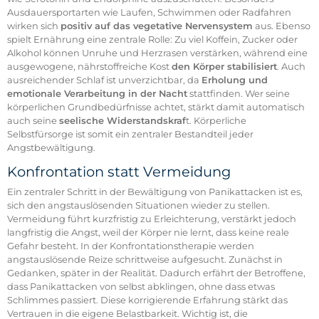
Ausdauersportarten wie Laufen, Schwimmen oder Radfahren
wirken sich
positiv auf das vegetative Nervensystem
aus. Ebenso
spielt Ernährung eine zentrale Rolle: Zu viel Koffein, Zucker oder
Alkohol können Unruhe und Herzrasen verstärken, während eine
ausgewogene, nährstoffreiche Kost
den Körper stabilisiert
. Auch
ausreichender Schlaf ist unverzichtbar, da
Erholung und
emotionale Verarbeitung in der Nacht
stattfinden. Wer seine
körperlichen Grundbedürfnisse achtet, stärkt damit automatisch
auch seine
seelische Widerstandskraf
t. Körperliche
Selbstfürsorge ist somit ein zentraler Bestandteil jeder
Angstbewältigung.
Konfrontation statt Vermeidung
Ein zentraler Schritt in der Bewältigung von Panikattacken ist es,
sich den angstauslösenden Situationen wieder zu stellen.
Vermeidung führt kurzfristig zu Erleichterung, verstärkt jedoch
langfristig die Angst, weil der Körper nie lernt, dass keine reale
Gefahr besteht. In der Konfrontationstherapie werden
angstauslösende Reize schrittweise aufgesucht. Zunächst in
Gedanken, später in der Realität. Dadurch erfährt der Betroffene,
dass Panikattacken von selbst abklingen, ohne dass etwas
Schlimmes passiert. Diese korrigierende Erfahrung stärkt das
Vertrauen in die eigene Belastbarkeit. Wichtig ist, die