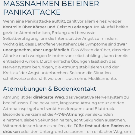
MASSNAHMEN BEI EINER P
ANIKATTACKE
Wenn eine Panikattacke auftritt, zählt vor allem eines: wieder
Kontrolle über Körper und Geist zu erlangen
. Im Akutfall helfen
gezielte Atemtechniken, Erdung und bewusste
Selbstberuhigung, um die Intensität der Angst zu mindern.
Wichtig ist, dass Betroffene verstehen: Die Symptome sind
zwar
unangenehm, aber ungefährlich
. Das Wissen darüber, dass eine
Attacke nach wenigen Minuten von selbst abklingt, kann bereits
entlastend wirken. Durch einfache Übungen lässt sich das
Nervensystem beruhigen, die Atmung stabilisieren und der
Kreislauf der Angst unterbrechen. So kann die Situation
schrittweise entschärft werden – auch ohne Medikamente.
Atemübungen & Bodenkontakt
Atmung ist der
direkteste Weg
, das vegetative Nervensystem zu
beeinflussen. Eine bewusste, langsame Atmung reduziert den
Adrenalinspiegel und senkt Herzfrequenz und Blutdruck.
Besonders wirksam ist die
4-7-8-Atmung
: vier Sekunden
einatmen, sieben Sekunden halten, acht Sekunden ausatmen.
Währenddessen kann es helfen, die
Füße fest auf den Boden zu
drücken
oder den Untergrund zu spüren – ein einfacher Weg, um