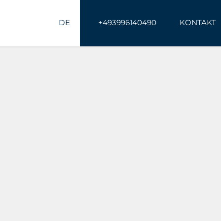
DE
+493996140490
KONTAKT