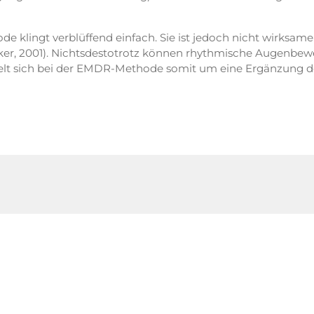
 klingt verblüffend einfach. Sie ist jedoch nicht wirksam
ker, 2001). Nichtsdestotrotz können rhythmische Augenbew
elt sich bei der EMDR-Methode somit um eine Ergänzung de
movement desensitization and reprocessing (EMDR): a meta-anal
Eye movement desensitization and reprocessing (EMDR) therapy: