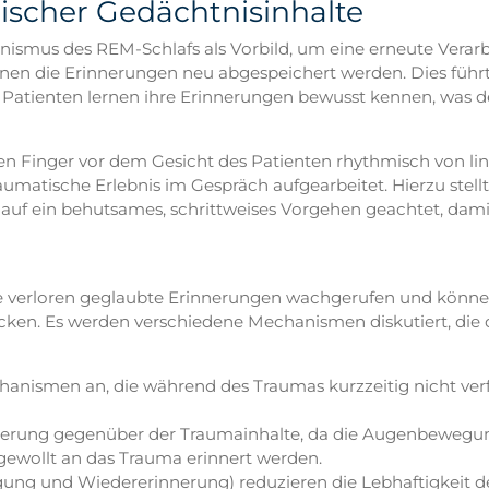
ischer Gedächtnisinhalte
mus des REM-Schlafs als Vorbild, um eine erneute Verarb
en die Erinnerungen neu abgespeichert werden. Dies führt 
ie Patienten lernen ihre Erinnerungen bewusst kennen, was 
 Finger vor dem Gesicht des Patienten rhythmisch von link
matische Erlebnis im Gespräch aufgearbeitet. Hierzu stellt 
 auf ein behutsames, schrittweises Vorgehen geachtet, dami
verloren geglaubte Erinnerungen wachgerufen und können
recken. Es werden verschiedene Mechanismen diskutiert, di
anismen an, die während des Traumas kurzzeitig nicht ver
sierung gegenüber der Traumainhalte, da die Augenbewegun
ngewollt an das Trauma erinnert werden.
ng und Wiedererinnerung) reduzieren die Lebhaftigkeit de