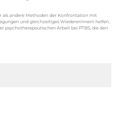
er als andere Methoden der Konfrontation mit
egungen und gleichzeitiges Wiedererinnern helfen,
r psychotherapeutischen Arbeit bei PTBS, die den
ysis. Journal of consulting and clinical
 Basic principles, protocols, and procedures.