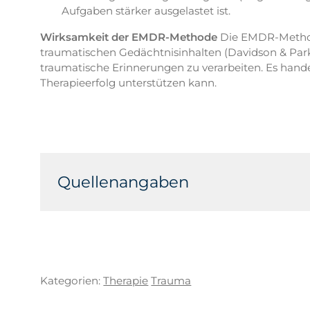
Aufgaben stärker ausgelastet ist.
Wirksamkeit der EMDR-Methode
Die EMDR-Methode
traumatischen Gedächtnisinhalten (Davidson & Par
traumatische Erinnerungen zu verarbeiten. Es hand
Therapieerfolg unterstützen kann.
Quellenangaben
(1) Davidson, P. R., & Parker, K. C. (2001). Eye 
psychology, 69(2), 305. (2) Shapiro, F. (2017). 
Guilford Publications.
Kategorien:
Therapie
Trauma