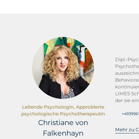
Dipl.-Psyc
Psychothe
auszeichne
Behaviora
kontinuier
LIMES Sch
der sie e
Leitende Psychologin, Approbierte
psychologische Psychotherapeutin
+493996
Christiane von
Mehr zu C
Falkenhayn