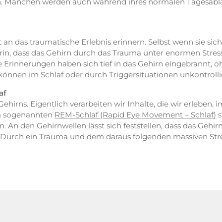
en. Manchen werden auch während ihres normalen Tagesablau
 an das traumatische Erlebnis erinnern. Selbst wenn sie si
rin, dass das Gehirn durch das Trauma unter enormen Stress 
Erinnerungen haben sich tief in das Gehirn eingebrannt, oh
können im Schlaf oder durch Triggersituationen unkontroll
af
ehirns. Eigentlich verarbeiten wir Inhalte, die wir erleben, 
im sogenannten
REM-Schlaf (Rapid Eye Movement – Schlaf)
s
n den Gehirnwellen lässt sich feststellen, dass das Gehirn
t. Durch ein Trauma und dem daraus folgenden massiven Str