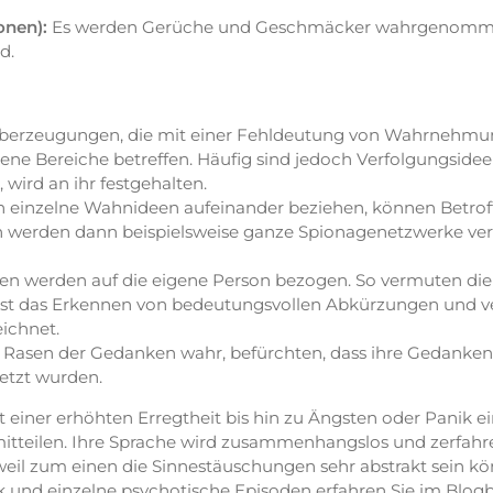
onen):
Es werden Gerüche und Geschmäcker wahrgenommen,
d.
berzeugungen, die mit einer Fehldeutung von Wahrnehmun
dene Bereiche betreffen. Häufig sind jedoch Verfolgungside
, wird an ihr festgehalten.
 einzelne Wahnideen aufeinander beziehen, können Betroff
werden dann beispielsweise ganze Spionagenetzwerke vermu
 werden auf die eigene Person bezogen. So vermuten die 
iel ist das Erkennen von bedeutungsvollen Abkürzungen und 
ichnet.
 Rasen der Gedanken wahr, befürchten, dass ihre Gedanke
etzt wurden.
r erhöhten Erregtheit bis hin zu Ängsten oder Panik einh
itteilen. Ihre Sprache wird zusammenhangslos und zerfahr
 weil zum einen die Sinnestäuschungen sehr abstrakt sein 
ik und einzelne
psychotische Episoden
erfahren Sie im Blogb