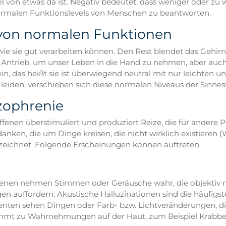
l von etwas da ist. Negativ bedeutet, dass weniger oder zu w
ormalen Funktionslevels von Menschen zu beantworten.
von normalen Funktionen
e sie gut verarbeiten können. Den Rest blendet das Gehirn
 Antrieb, um unser Leben in die Hand zu nehmen, aber au
n, das heißt sie ist überwiegend neutral mit nur leichten 
e leiden, verschieben sich diese normalen Niveaus der Si
zophrenie
offenen überstimuliert und produziert Reize, die für ande
en, die um Dinge kreisen, die nicht wirklich existieren (W
ezeichnet. Folgende Erscheinungen können auftreten:
enen nehmen Stimmen oder Geräusche wahr, die objektiv ni
 auffordern. Akustische Halluzinationen sind die häufigst
ten sehen Dingen oder Farb- bzw. Lichtveränderungen, die
mt zu Wahrnehmungen auf der Haut, zum Beispiel Krabbeln