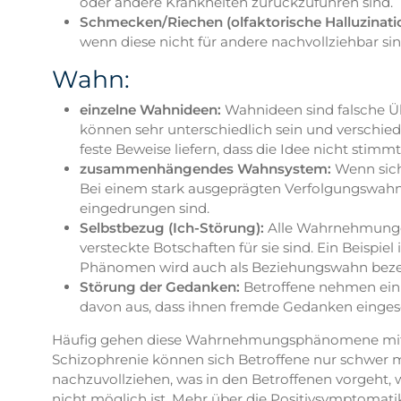
oder andere Krankheiten zurückzuführen sind.
Schmecken/Riechen (olfaktorische Halluzinati
wenn diese nicht für andere nachvollziehbar sin
Wahn:
einzelne Wahnideen:
Wahnideen sind falsche Ü
können sehr unterschiedlich sein und verschie
feste Beweise liefern, dass die Idee nicht stimmt
zusammenhängendes Wahnsystem:
Wenn sich
Bei einem stark ausgeprägten Verfolgungswahn 
eingedrungen sind.
Selbstbezug (Ich-Störung):
Alle Wahrnehmungen
versteckte Botschaften für sie sind. Ein Beisp
Phänomen wird auch als Beziehungswahn beze
Störung der Gedanken:
Betroffene nehmen ein
davon aus, dass ihnen fremde Gedanken einges
Häufig gehen diese Wahrnehmungsphänomene mit eine
Schizophrenie können sich Betroffene nur schwer m
nachzuvollziehen, was in den Betroffenen vorgeht,
nicht möglich ist. Mehr über die Positivsymptomat