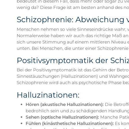
bedeutet in diesem Fall, dass mehr oder sogar zu vie
wenig da? Diese Frage ist am besten anhand des n
Schizophrenie: Abweichung 
Menschen nehmen so viele Sinneseindrücke wahr, wi
Normalerweise haben wir auch das richtige Maß an
sich unsere Stimmung auf einem mittleren Niveau ei
unten. Bei Menschen, die unter einer Schizophreni
Positivsymptomatik der Schi
Bei der Positivsymptomatik ist das Gehirn der Betr
Sinnestäuschungen (Halluzinationen) und Wahngedank
Schizophrenie wird auch als psychotische Phase b
Halluzinationen:
Hören (akustische Halluzinationen):
Die Betroff
bedrohlich sein und zu schädigenden Handlungen
Sehen (optische Halluzinationen):
Manche Patien
Fühlen (kinästhetische Halluzinationen):
Es kom