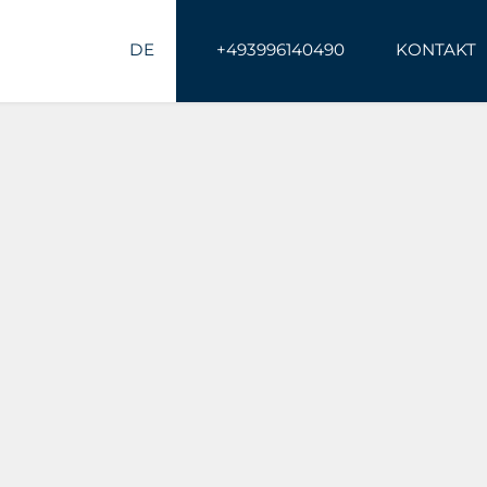
DE
+493996140490
KONTAKT