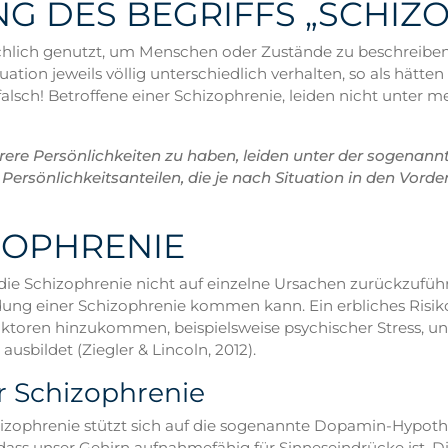
G DES BEGRIFFS „SCHIZ
hlich genutzt, um Menschen oder Zustände zu beschreiben, d
uation jeweils völlig unterschiedlich verhalten, so als hätt
lsch! Betroffene einer Schizophrenie, leiden nicht unter m
ere Persönlichkeiten zu haben, leiden unter der sogenann
n Persönlichkeitsanteilen, die je nach Situation in den Vor
ZOPHRENIE
ie Schizophrenie nicht auf einzelne Ursachen zurückzuführen
ildung einer Schizophrenie kommen kann. Ein erbliches Risik
ktoren hinzukommen, beispielsweise psychischer Stress, u
usbildet (Ziegler & Lincoln, 2012).
r Schizophrenie
hizophrenie stützt sich auf die sogenannte Dopamin-Hypothe
dass unser Gehirn aufnahmefähig für Sinneseindrücke ist.