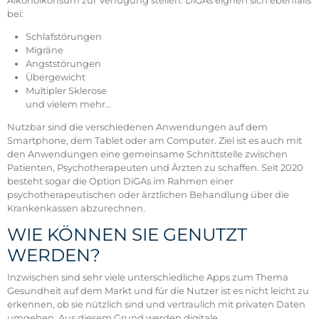
Alkoholkonsum zur Verfügung stellen. DiGAs eignen sich ebenfalls
bei:
Schlafstörungen
Migräne
Angststörungen
Übergewicht
Multipler Sklerose
und vielem mehr…
Nutzbar sind die verschiedenen Anwendungen auf dem
Smartphone, dem Tablet oder am Computer. Ziel ist es auch mit
den Anwendungen eine gemeinsame Schnittstelle zwischen
Patienten, Psychotherapeuten und Ärzten zu schaffen. Seit 2020
besteht sogar die Option DiGAs im Rahmen einer
psychotherapeutischen oder ärztlichen Behandlung über die
Krankenkassen abzurechnen.
WIE KÖNNEN SIE GENUTZT
WERDEN?
Inzwischen sind sehr viele unterschiedliche Apps zum Thema
Gesundheit auf dem Markt und für die Nutzer ist es nicht leicht zu
erkennen, ob sie nützlich sind und vertraulich mit privaten Daten
umgehen. Aus diesem Grund werden digitale