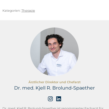
Bundespsychotherapeutenkammer (BPtK):
https://www.bptk.de/wp-
content/uploads/2020/10/bptk_praxisinfo_Digitale-
Kategorien:
Therapie
Gesundheitsanwendungen.pdf, Abruf am 07.08.2022.
Hemkens, Lars G.: Nutzenbewertung digitaler
Gesundheitsanwendungen – Herausforderungen und
Möglichkeiten. Bundesgesundheitsblatt –
Gesundheitsforschung – Gesundheitsschutz (2021),
Band 64.
Weitzel, Elena Caroline et al.: E-Mental-Health und
digitale Gesundheitsanwendungen in Deutschland.
Der Nervenarzt (2021), Band 92.
Ärztlicher Direktor und Chefarzt
Dr. med. Kjell R. Brolund-Spaether
Dr. med. Kjell R. Brolund-Spaether ist renommierter Facharzt für